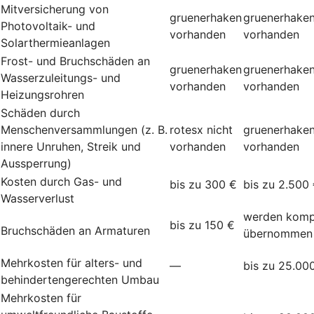
Mitversicherung von
gruenerhaken
gruenerhake
Photovoltaik- und
vorhanden
vorhanden
Solarthermieanlagen
Frost- und Bruchschäden an
gruenerhaken
gruenerhake
Wasserzuleitungs- und
vorhanden
vorhanden
Heizungsrohren
Schäden durch
Menschenversammlungen (z. B.
rotesx
nicht
gruenerhake
innere Unruhen, Streik und
vorhanden
vorhanden
Aussperrung)
Kosten durch Gas- und
bis zu 300 €
bis zu 2.500
Wasserverlust
werden komp
bis zu 150 €
Bruchschäden an Armaturen
übernommen
Mehrkosten für alters- und
—
bis zu 25.00
behindertengerechten Umbau
Mehrkosten für